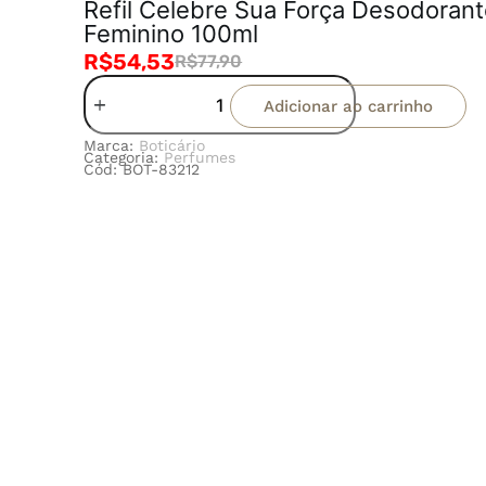
Refil Celebre Sua Força Desodorant
Feminino 100ml
R$
54,53
R$
77,90
Adicionar ao carrinho
Marca:
Boticário
Categoria:
Perfumes
Cód: BOT-83212