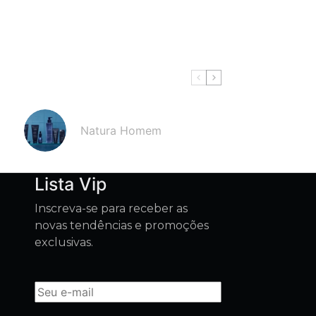
Natura Homem
Lista Vip
Inscreva-se para receber as
novas tendências e promoções
exclusivas.