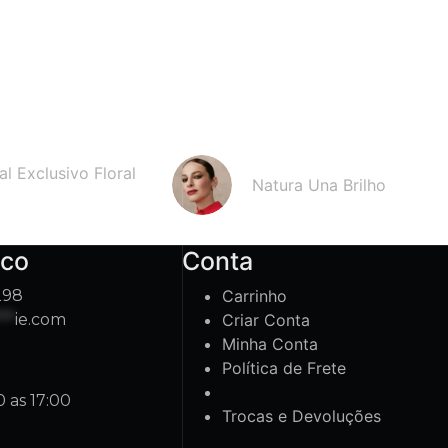
al Exclusivo Floral
Natura Una Brilho
sco
Conta
298
Carrinho
***
ie.com
Criar Conta
Minha Conta
Política de Frete
0 as 17:00
Trocas e Devoluções