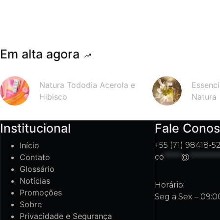
Em alta agora
Natura Tododia Acerola e
Essenci
Hibisco
Natura
Institucional
Fale Cono
Início
+55 (71) 98418-5
Contato
co
*****
@
********
Glossário
Notícias
Horário:
Promoções
Seg a Sex – 09:0
Sobre
Privacidade e Segurança