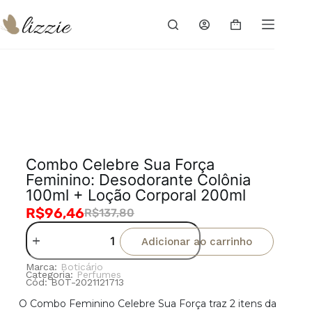
30%
OFF
Combo Celebre Sua Força
Feminino: Desodorante Colônia
100ml + Loção Corporal 200ml
R$
96,46
R$
137,80
Adicionar ao carrinho
Marca:
Boticário
Categoria:
Perfumes
Cód: BOT-2021121713
O Combo Feminino Celebre Sua Força traz 2 itens da