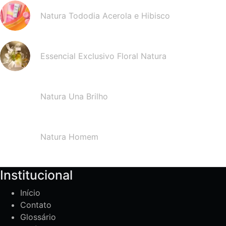
Natura Tododia Acerola e Hibisco
Essencial Exclusivo Floral Natura
Natura Una Brilho
Natura Homem
Institucional
Início
Contato
Glossário