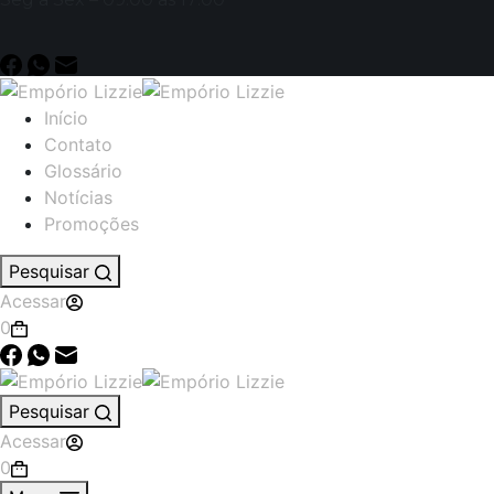
Início
Contato
Glossário
Notícias
Promoções
Pesquisar
Acessar
0
Pesquisar
Acessar
0