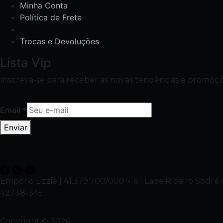
Minha Conta
Política de Frete
Trocas e Devoluções
Lista Vip
Inscreva-se para receber as novas tendências e promoçõ
Email
*
Enviar
Empório Lizzie | 41.379.700/0001-16 | Laise Ribeiro Sod
42738-345
Copyright © 2026