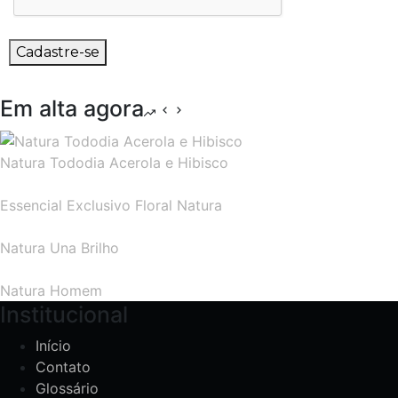
Cadastre-se
Em alta agora
Natura Tododia Acerola e Hibisco
Essencial Exclusivo Floral Natura
Natura Una Brilho
Natura Homem
Institucional
Início
Contato
Glossário