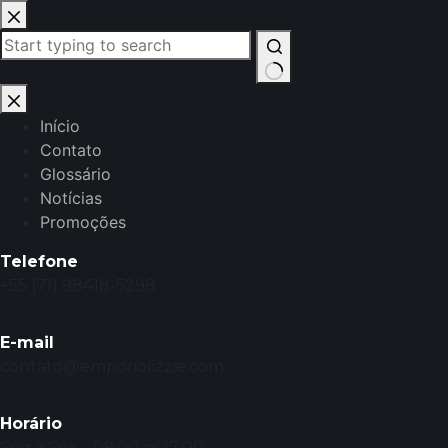
Início
Contato
Glossário
Notícias
Promoções
Telefone
+55 (71) 98418-5298
E-mail
contato@emporiolizzie.com
Horário
Seg a Sex – 09:00 as 17:00