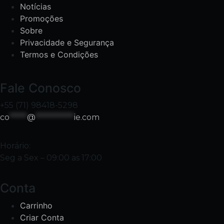
Notícias
Promoções
Sobre
Privacidade e Segurança
Termos e Condições
Fale Conosco
+55 (71) 98418-5298
co
*****
@
***********
ie.com
Horário:
Seg a Sex – 09:00 as 17:00
Conta
Carrinho
Criar Conta