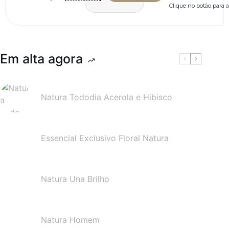
Clique no botão para a
R$
6,90
R$
247
Em alta agora
Natura Tododia Acerola e Hibisco
Essencial Exclusivo Floral Natura
Natura Una Brilho
Natura Homem