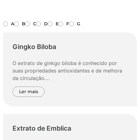
A
B
C
D
E
F
G
Gingko Biloba
O extrato de ginkgo biloba é conhecido por
suas propriedades antioxidantes e de melhora
da circulação....
Ler mais
Extrato de Emblica