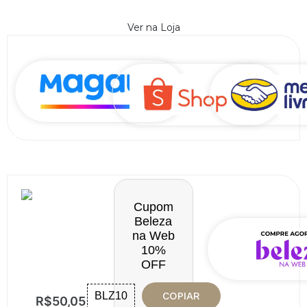
Ver na Loja
37% OFF
40% OF
Cupom
Beleza
na Web
10%
OFF
BLZ10
COPIAR
00
R$
50,05
R$
75,82
R$
10,99
R$
411