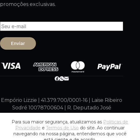
promoções exclusivas.
Enviar
Empório Lizzie | 41.379.700/0001-16 | Laise Ribeiro
Sodré 10078700604 | R. Deputado José
Armando, 129 – Lauro de Freitas – BA
Para sua maior segurança, atualizamos as
Politicas de
42738-345
Privacidade
e
Termos de Uso
do site. Ao continuar
navegando na nossa página, entendemos que você
está ciente e de acordo.