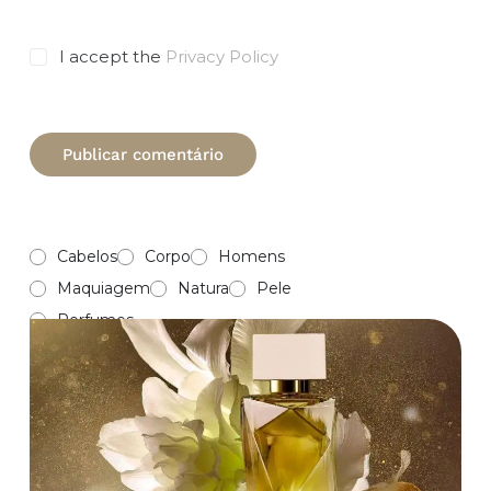
I accept the
Privacy Policy
Publicar comentário
Cabelos
Corpo
Homens
Maquiagem
Natura
Pele
Perfumes