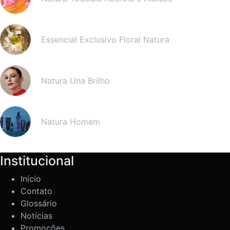
Essencial Exclusivo Floral Natura
Natura Una Brilho
Natura Homem
Institucional
Início
Contato
Glossário
Notícias
Promoções