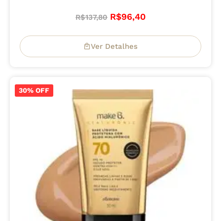
R$
96,40
R$
137,80
Ver Detalhes
30% OFF