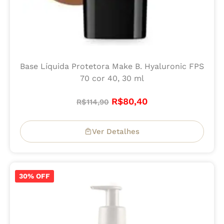
Base Líquida Protetora Make B. Hyaluronic FPS
70 cor 40, 30 ml
R$
80,40
R$
114,90
Ver Detalhes
30% OFF