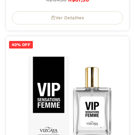
R$
124,80
Ver Detalhes
40% OFF