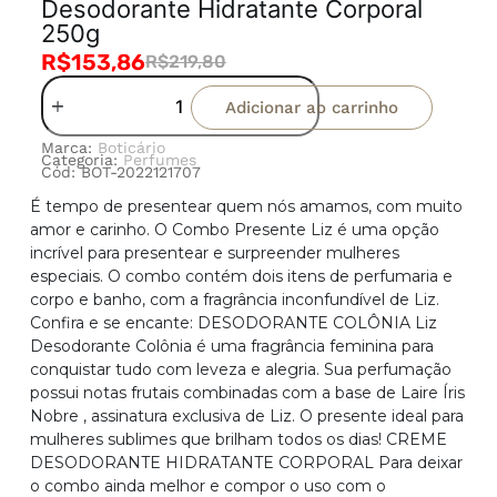
Desodorante Hidratante Corporal
250g
R$
153,86
R$
219,80
Adicionar ao carrinho
Marca:
Boticário
Categoria:
Perfumes
Cód: BOT-2022121707
É tempo de presentear quem nós amamos, com muito
amor e carinho. O Combo Presente Liz é uma opção
incrível para presentear e surpreender mulheres
especiais. O combo contém dois itens de perfumaria e
corpo e banho, com a fragrância inconfundível de Liz.
Confira e se encante: DESODORANTE COLÔNIA Liz
Desodorante Colônia é uma fragrância feminina para
conquistar tudo com leveza e alegria. Sua perfumação
possui notas frutais combinadas com a base de Laire Íris
Nobre , assinatura exclusiva de Liz. O presente ideal para
mulheres sublimes que brilham todos os dias! CREME
DESODORANTE HIDRATANTE CORPORAL Para deixar
o combo ainda melhor e compor o uso com o